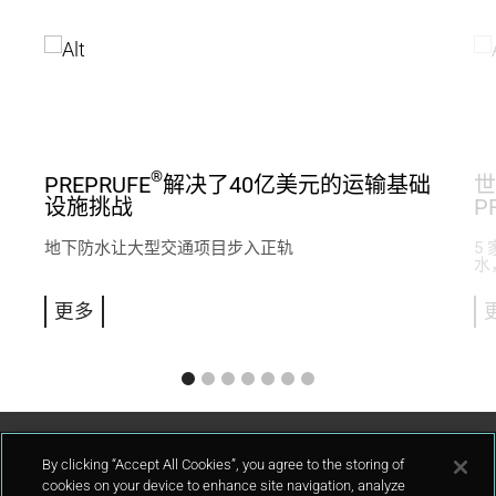
®
PREPRUFE
解决了40亿美元的运输基础
世
设施挑战
P
地下防水让大型交通项目步入正轨
5
水
更多
联系我们
By clicking “Accept All Cookies”, you agree to the storing of
cookies on your device to enhance site navigation, analyze