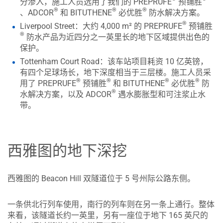
分渗入，施工人员选用了我们的 PREPRUFE
预铺胜
®
®
®
、ADCOR
和 BITUTHENE
必优胜
防水解决方案。
®
Liverpool Street：大约 4,000 m² 的 PREPRUFE
预铺胜
®
防水产品为近四分之一英里长的地下区域提供出色的
保护。
Tottenham Court Road：该车站项目耗资 10 亿英镑，
有四个足球场长，地下深度相当于三层楼。施工人员采
®
®
®
®
用了 PREPRUFE
预铺胜
和 BITUTHENE
必优胜
防
®
水解决方案，以及 ADCOR
遇水膨胀型和可注浆止水
带。
西雅图的地下深挖
西雅图的 Beacon Hill 双隧道位于 5 号州际公路东侧。
一条供北行列车使用，南行的列车则在另一条上通行。整体
来看，该隧道长约一英里，另有一座位于地下 165 英尺的