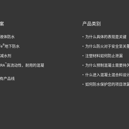
案
产品类别
液体防水
为什么具体的表现是关键
®
fe
地下防水
为什么防火对于安全至关
减水剂
注塑材料如何防止泄漏
™
ERA
高流动性，耐用的混凝
为什么预制混凝土需要持
什么进入混凝土混合料设
有产品线
如何防水保护您的项目泄