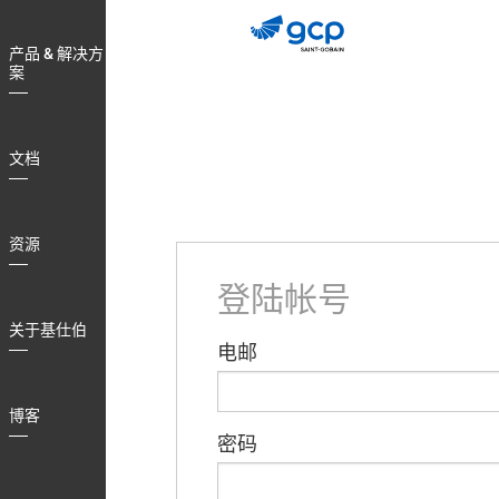
Skip
to
产品 & 解决方
main
案
navigation
文档
资源
登陆帐号
关于基仕伯
电邮
博客
密码