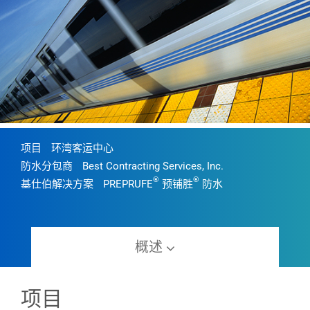
项目
环湾客运中心
防水分包商
Best Contracting Services, Inc.
®
®
基仕伯解决方案
PREPRUFE
预铺胜
防水
概述
项目