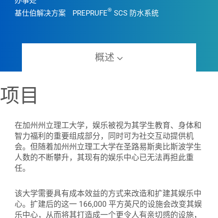
办事处
®
基仕伯解决方案
PREPRUFE
SCS 防水系统
概述
项目
在加州州立理工大学，娱乐被视为其学生教育、身体和
智力福利的重要组成部分，同时可为社交互动提供机
会。但随着加州州立理工大学在圣路易斯奥比斯波学生
人数的不断攀升，其现有的娱乐中心已无法再担此重
任。
该大学需要具有成本效益的方式来改造和扩建其娱乐中
心。扩建后的这一 166,000 平方英尺的设施会改变其娱
乐中心，从而将其打造成一个更令人有亲切感的设施，