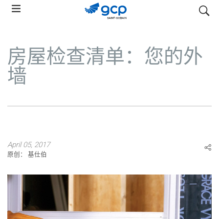
Skip
搜索
to
main
navigation
房屋检查清单：您的外
墙
April 05, 2017
原创： 基仕伯