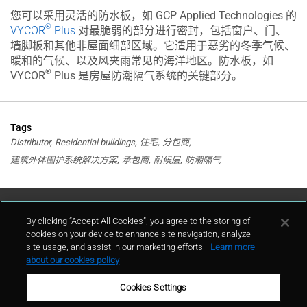
您可以采用灵活的防水板，如 GCP Applied Technologies 的
®
VYCOR
Plus
对最脆弱的部分进行密封，包括窗户、门、
墙脚板和其他非屋面细部区域。它适用于恶劣的冬季气候、
暖和的气候、以及风夹雨常见的海洋地区。防水板，如
®
VYCOR
Plus 是房屋防潮隔气系统的关键部分。
Tags
Distributor
Residential buildings
住宅
分包商
建筑外体围护系统解决方案
承包商
耐候层
防潮隔气
联系我们
By clicking “Accept All Cookies”, you agree to the storing of
cookies on your device to enhance site navigation, analyze
site usage, and assist in our marketing efforts.
Learn more
联系我们
about our cookies policy
Cookies Settings